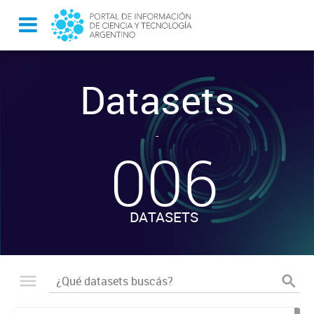
Datasets
-
006
DATASETS