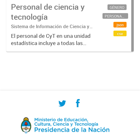
Personal de ciencia y
GÉNERO
tecnología
PERSONAL CIENTÍFICO-TECNOLÓGICO
json
Sistema de Información de Ciencia y
Tecnología Argentino (SICYTAR)
csv
El personal de CyT en una unidad
estadística incluye a todas las
personas involucradas
directamente en I+D así como a
aquellas que brindan servicios
directos para las actividades de I +
D (como...