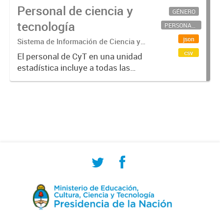
Personal de ciencia y
GÉNERO
tecnología
PERSONAL CIENTÍFICO-TECNOLÓGICO
json
Sistema de Información de Ciencia y
Tecnología Argentino (SICYTAR)
csv
El personal de CyT en una unidad
estadística incluye a todas las
personas involucradas
directamente en I+D así como a
aquellas que brindan servicios
directos para las actividades de I +
D (como...