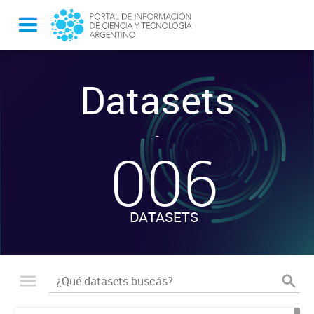
Datasets
-
006
DATASETS