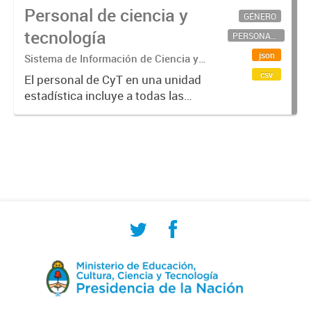
Personal de ciencia y
GÉNERO
tecnología
PERSONAL CIENTÍFICO-TECNOLÓGICO
json
Sistema de Información de Ciencia y
Tecnología Argentino (SICYTAR)
csv
El personal de CyT en una unidad
estadística incluye a todas las
personas involucradas
directamente en I+D así como a
aquellas que brindan servicios
directos para las actividades de I +
D (como...