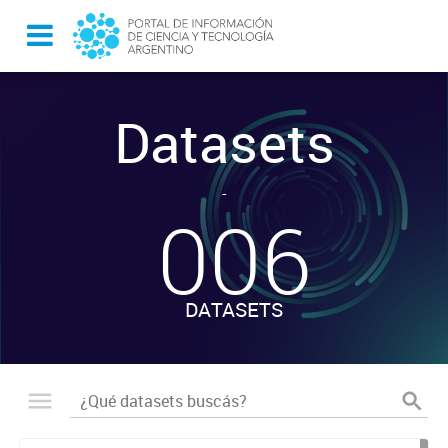
Datasets
-
006
DATASETS