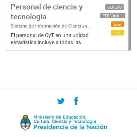
Personal de ciencia y
GÉNERO
tecnología
PERSONAL CIENTÍFICO-TECNOLÓGICO
json
Sistema de Información de Ciencia y
Tecnología Argentino (SICYTAR)
csv
El personal de CyT en una unidad
estadística incluye a todas las
personas involucradas
directamente en I+D así como a
aquellas que brindan servicios
directos para las actividades de I +
D (como...