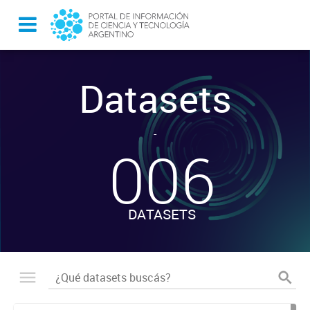
Datasets
-
006
DATASETS