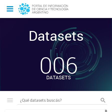
Datasets
-
006
DATASETS