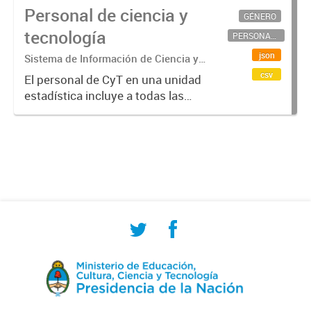
Personal de ciencia y
GÉNERO
tecnología
PERSONAL CIENTÍFICO-TECNOLÓGICO
json
Sistema de Información de Ciencia y
Tecnología Argentino (SICYTAR)
csv
El personal de CyT en una unidad
estadística incluye a todas las
personas involucradas
directamente en I+D así como a
aquellas que brindan servicios
directos para las actividades de I +
D (como...