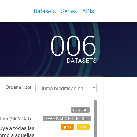
Datasets
Series
APIs
006
DATASETS
Ordenar por
GÉNERO
ntino (SICYTAR)
PERSONAL CIENTÍFICO-TECNOLÓGICO
json
csv
uye a todas las
como a aquellas