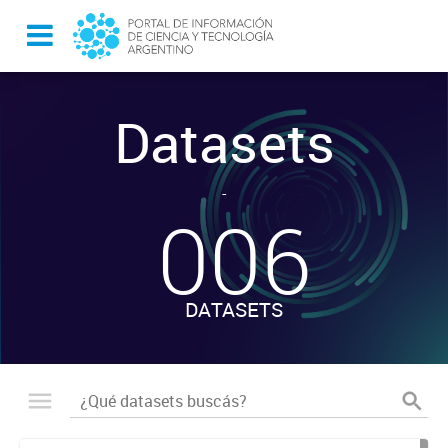
Datasets
-
006
DATASETS