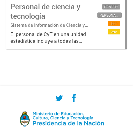
Personal de ciencia y
GÉNERO
tecnología
PERSONAL CIENTÍFICO-TECNOLÓGICO
json
Sistema de Información de Ciencia y
Tecnología Argentino (SICYTAR)
csv
El personal de CyT en una unidad
estadística incluye a todas las
personas involucradas
directamente en I+D así como a
aquellas que brindan servicios
directos para las actividades de I +
D (como...