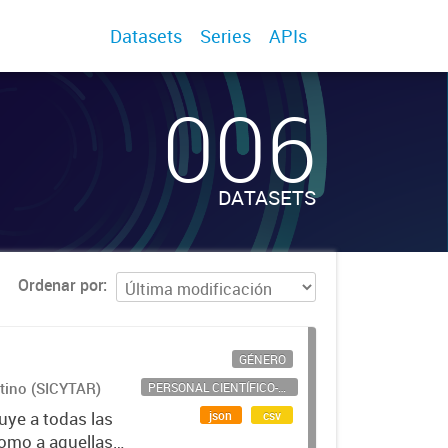
Datasets
Series
APIs
006
DATASETS
Ordenar por
GÉNERO
ntino (SICYTAR)
PERSONAL CIENTÍFICO-TECNOLÓGICO
json
csv
uye a todas las
como a aquellas