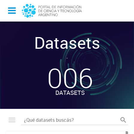
Datasets
-
006
DATASETS