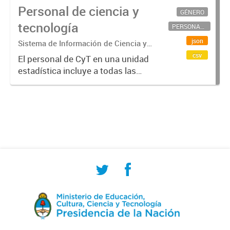
Personal de ciencia y
GÉNERO
tecnología
PERSONAL CIENTÍFICO-TECNOLÓGICO
json
Sistema de Información de Ciencia y
Tecnología Argentino (SICYTAR)
csv
El personal de CyT en una unidad
estadística incluye a todas las
personas involucradas
directamente en I+D así como a
aquellas que brindan servicios
directos para las actividades de I +
D (como...