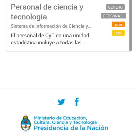
Personal de ciencia y
GÉNERO
tecnología
PERSONAL CIENTÍFICO-TECNOLÓGICO
json
Sistema de Información de Ciencia y
Tecnología Argentino (SICYTAR)
csv
El personal de CyT en una unidad
estadística incluye a todas las
personas involucradas
directamente en I+D así como a
aquellas que brindan servicios
directos para las actividades de I +
D (como...