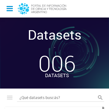
Datasets
-
006
DATASETS