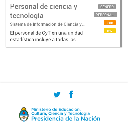
Personal de ciencia y
GÉNERO
tecnología
PERSONAL CIENTÍFICO-TECNOLÓGICO
json
Sistema de Información de Ciencia y
Tecnología Argentino (SICYTAR)
csv
El personal de CyT en una unidad
estadística incluye a todas las
personas involucradas
directamente en I+D así como a
aquellas que brindan servicios
directos para las actividades de I +
D (como...