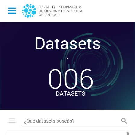
Datasets
-
006
DATASETS