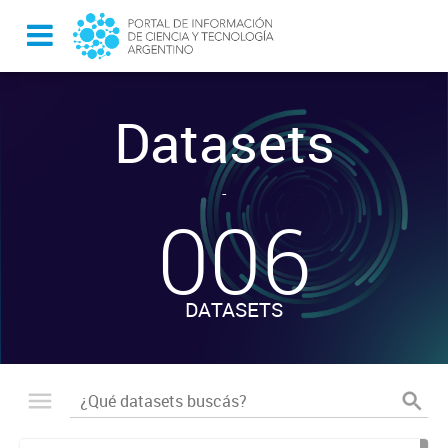
Datasets
-
006
DATASETS