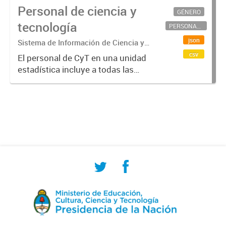
Personal de ciencia y
GÉNERO
tecnología
PERSONAL CIENTÍFICO-TECNOLÓGICO
json
Sistema de Información de Ciencia y
Tecnología Argentino (SICYTAR)
csv
El personal de CyT en una unidad
estadística incluye a todas las
personas involucradas
directamente en I+D así como a
aquellas que brindan servicios
directos para las actividades de I +
D (como...