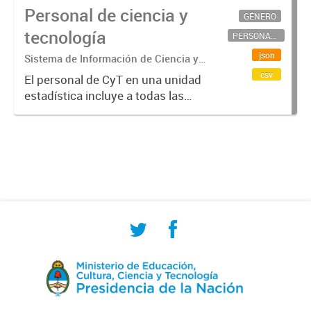
Personal de ciencia y
GÉNERO
tecnología
PERSONAL CIENTÍFICO-TECNOLÓGICO
json
Sistema de Información de Ciencia y
Tecnología Argentino (SICYTAR)
csv
El personal de CyT en una unidad
estadística incluye a todas las
personas involucradas
directamente en I+D así como a
aquellas que brindan servicios
directos para las actividades de I +
D (como...