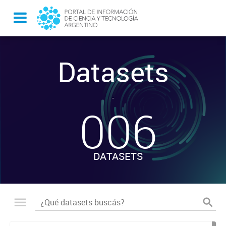
Datasets
-
006
DATASETS