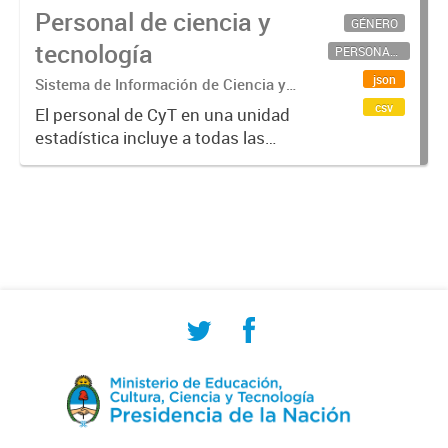
Personal de ciencia y
GÉNERO
tecnología
PERSONAL CIENTÍFICO-TECNOLÓGICO
json
Sistema de Información de Ciencia y
Tecnología Argentino (SICYTAR)
csv
El personal de CyT en una unidad
estadística incluye a todas las
personas involucradas
directamente en I+D así como a
aquellas que brindan servicios
directos para las actividades de I +
D (como...