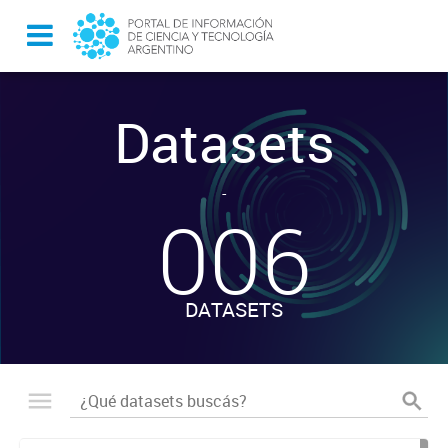
Datasets
-
006
DATASETS