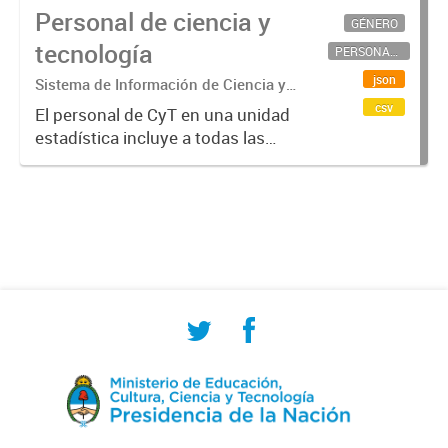
Personal de ciencia y
GÉNERO
tecnología
PERSONAL CIENTÍFICO-TECNOLÓGICO
json
Sistema de Información de Ciencia y
Tecnología Argentino (SICYTAR)
csv
El personal de CyT en una unidad
estadística incluye a todas las
personas involucradas
directamente en I+D así como a
aquellas que brindan servicios
directos para las actividades de I +
D (como...