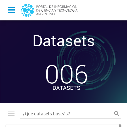
Datasets
-
006
DATASETS