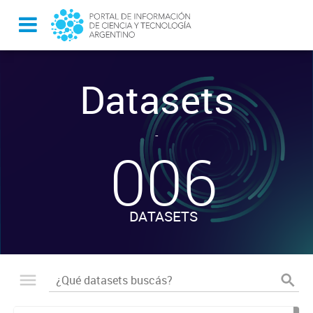
Datasets
-
006
DATASETS