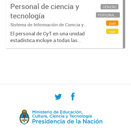
Personal de ciencia y
GÉNERO
tecnología
PERSONAL CIENTÍFICO-TECNOLÓGICO
json
Sistema de Información de Ciencia y
Tecnología Argentino (SICYTAR)
csv
El personal de CyT en una unidad
estadística incluye a todas las
personas involucradas
directamente en I+D así como a
aquellas que brindan servicios
directos para las actividades de I +
D (como...