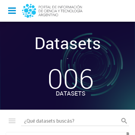
Datasets
-
006
DATASETS