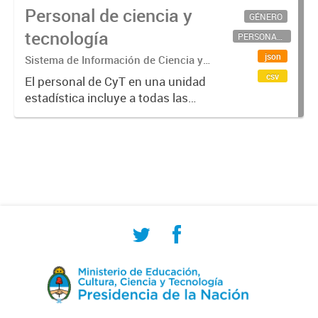
Personal de ciencia y
GÉNERO
tecnología
PERSONAL CIENTÍFICO-TECNOLÓGICO
json
Sistema de Información de Ciencia y
Tecnología Argentino (SICYTAR)
csv
El personal de CyT en una unidad
estadística incluye a todas las
personas involucradas
directamente en I+D así como a
aquellas que brindan servicios
directos para las actividades de I +
D (como...