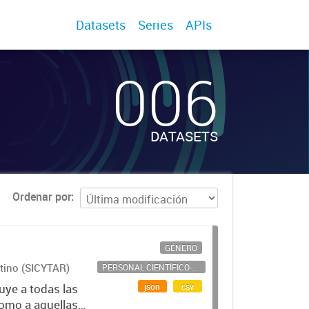
Datasets
Series
APIs
006
DATASETS
Ordenar por
GÉNERO
ntino (SICYTAR)
PERSONAL CIENTÍFICO-TECNOLÓGICO
json
csv
uye a todas las
como a aquellas