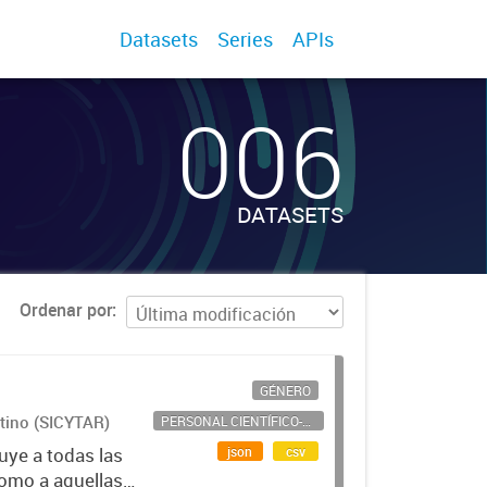
Datasets
Series
APIs
006
DATASETS
Ordenar por
GÉNERO
ntino (SICYTAR)
PERSONAL CIENTÍFICO-TECNOLÓGICO
json
csv
uye a todas las
como a aquellas