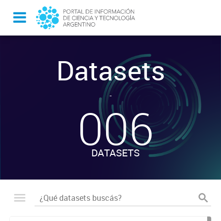
Datasets
-
006
DATASETS