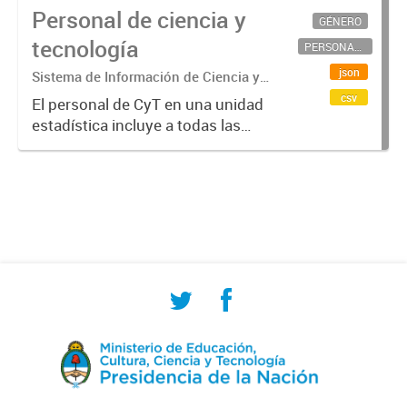
Personal de ciencia y
GÉNERO
tecnología
PERSONAL CIENTÍFICO-TECNOLÓGICO
json
Sistema de Información de Ciencia y
Tecnología Argentino (SICYTAR)
csv
El personal de CyT en una unidad
estadística incluye a todas las
personas involucradas
directamente en I+D así como a
aquellas que brindan servicios
directos para las actividades de I +
D (como...