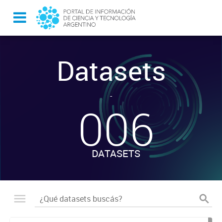
Datasets
-
006
DATASETS