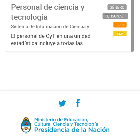
Personal de ciencia y
GÉNERO
tecnología
PERSONAL CIENTÍFICO-TECNOLÓGICO
json
Sistema de Información de Ciencia y
Tecnología Argentino (SICYTAR)
csv
El personal de CyT en una unidad
estadística incluye a todas las
personas involucradas
directamente en I+D así como a
aquellas que brindan servicios
directos para las actividades de I +
D (como...