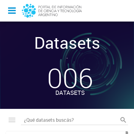
Datasets
-
006
DATASETS