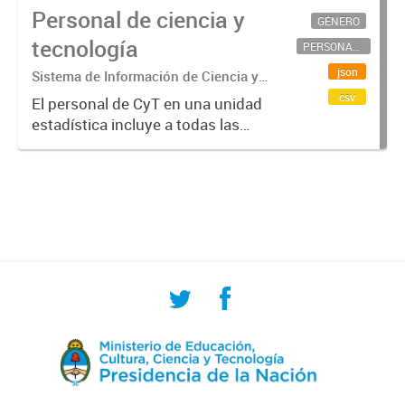
Personal de ciencia y
GÉNERO
tecnología
PERSONAL CIENTÍFICO-TECNOLÓGICO
json
Sistema de Información de Ciencia y
Tecnología Argentino (SICYTAR)
csv
El personal de CyT en una unidad
estadística incluye a todas las
personas involucradas
directamente en I+D así como a
aquellas que brindan servicios
directos para las actividades de I +
D (como...