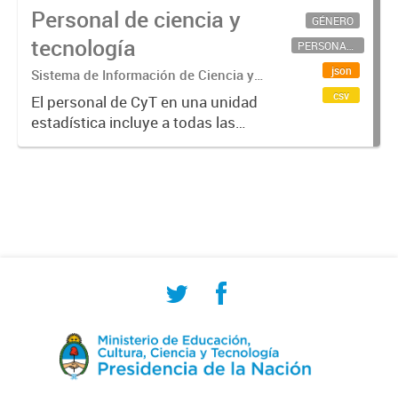
Personal de ciencia y
GÉNERO
tecnología
PERSONAL CIENTÍFICO-TECNOLÓGICO
json
Sistema de Información de Ciencia y
Tecnología Argentino (SICYTAR)
csv
El personal de CyT en una unidad
estadística incluye a todas las
personas involucradas
directamente en I+D así como a
aquellas que brindan servicios
directos para las actividades de I +
D (como...