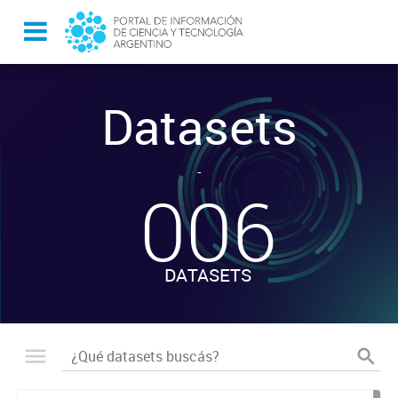
Datasets
-
006
DATASETS