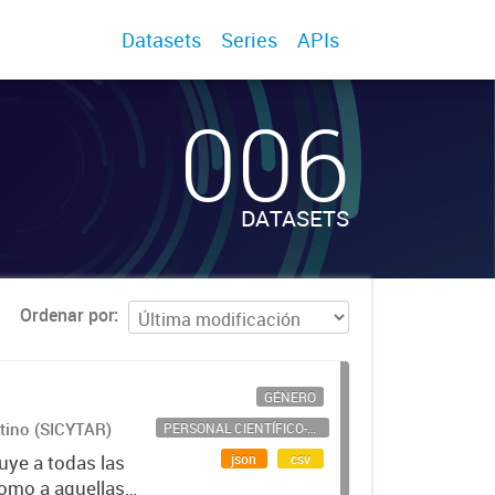
Datasets
Series
APIs
006
DATASETS
Ordenar por
GÉNERO
ntino (SICYTAR)
PERSONAL CIENTÍFICO-TECNOLÓGICO
json
csv
uye a todas las
como a aquellas