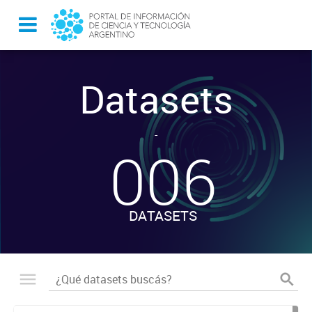
Datasets
-
006
DATASETS