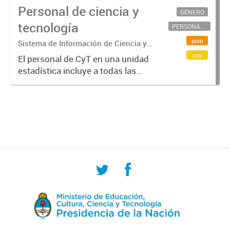
Personal de ciencia y
GÉNERO
tecnología
PERSONAL CIENTÍFICO-TECNOLÓGICO
json
Sistema de Información de Ciencia y
Tecnología Argentino (SICYTAR)
csv
El personal de CyT en una unidad
estadística incluye a todas las
personas involucradas
directamente en I+D así como a
aquellas que brindan servicios
directos para las actividades de I +
D (como...