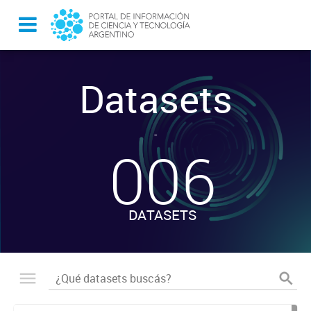
Datasets
-
006
DATASETS