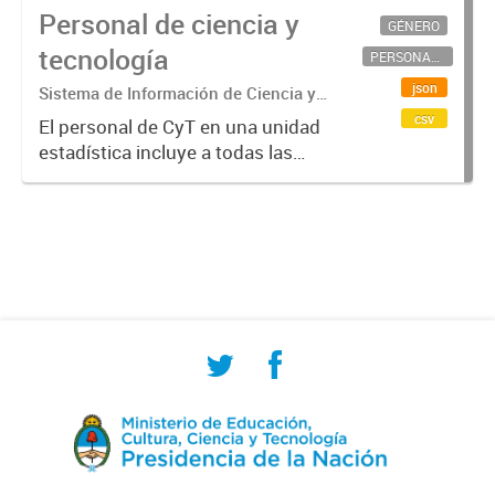
Personal de ciencia y
GÉNERO
tecnología
PERSONAL CIENTÍFICO-TECNOLÓGICO
json
Sistema de Información de Ciencia y
Tecnología Argentino (SICYTAR)
csv
El personal de CyT en una unidad
estadística incluye a todas las
personas involucradas
directamente en I+D así como a
aquellas que brindan servicios
directos para las actividades de I +
D (como...