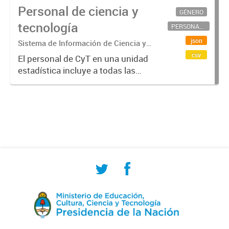
Personal de ciencia y
GÉNERO
tecnología
PERSONAL CIENTÍFICO-TECNOLÓGICO
json
Sistema de Información de Ciencia y
Tecnología Argentino (SICYTAR)
csv
El personal de CyT en una unidad
estadística incluye a todas las
personas involucradas
directamente en I+D así como a
aquellas que brindan servicios
directos para las actividades de I +
D (como...