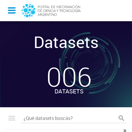
Datasets
-
006
DATASETS