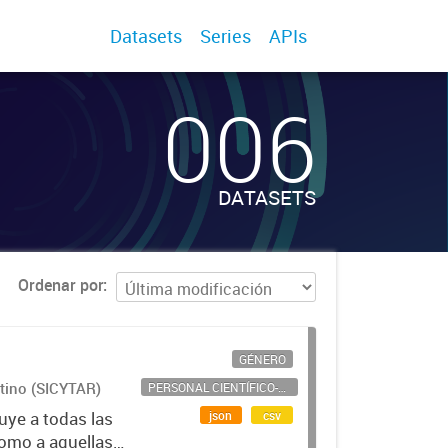
Datasets
Series
APIs
006
DATASETS
Ordenar por
GÉNERO
ntino (SICYTAR)
PERSONAL CIENTÍFICO-TECNOLÓGICO
json
csv
uye a todas las
como a aquellas