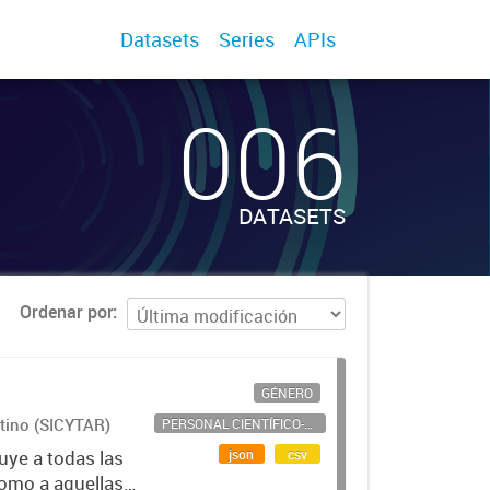
Datasets
Series
APIs
006
DATASETS
Ordenar por
GÉNERO
ntino (SICYTAR)
PERSONAL CIENTÍFICO-TECNOLÓGICO
json
csv
uye a todas las
como a aquellas