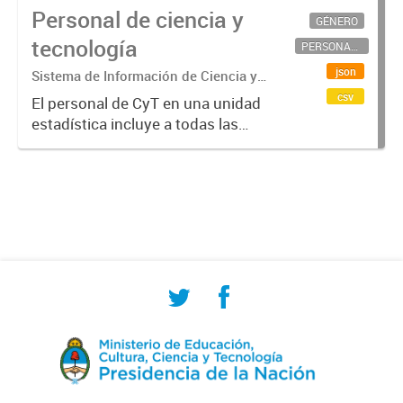
Personal de ciencia y
GÉNERO
tecnología
PERSONAL CIENTÍFICO-TECNOLÓGICO
json
Sistema de Información de Ciencia y
Tecnología Argentino (SICYTAR)
csv
El personal de CyT en una unidad
estadística incluye a todas las
personas involucradas
directamente en I+D así como a
aquellas que brindan servicios
directos para las actividades de I +
D (como...