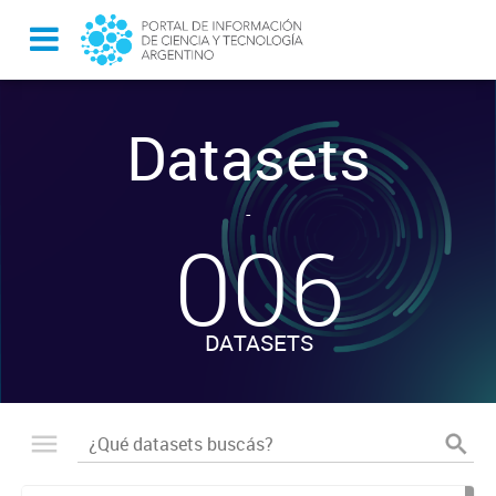
Datasets
-
006
DATASETS