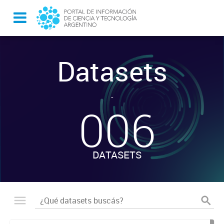
Datasets
-
006
DATASETS