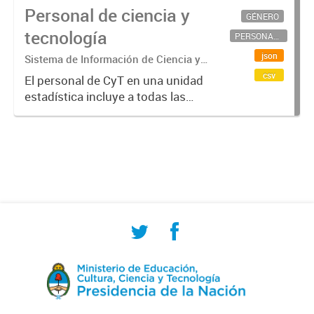
Personal de ciencia y
GÉNERO
tecnología
PERSONAL CIENTÍFICO-TECNOLÓGICO
json
Sistema de Información de Ciencia y
Tecnología Argentino (SICYTAR)
csv
El personal de CyT en una unidad
estadística incluye a todas las
personas involucradas
directamente en I+D así como a
aquellas que brindan servicios
directos para las actividades de I +
D (como...