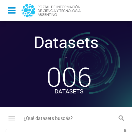
Datasets
-
006
DATASETS