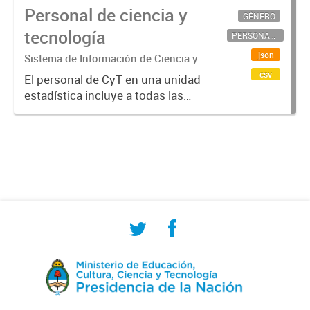
Personal de ciencia y
GÉNERO
tecnología
PERSONAL CIENTÍFICO-TECNOLÓGICO
json
Sistema de Información de Ciencia y
Tecnología Argentino (SICYTAR)
csv
El personal de CyT en una unidad
estadística incluye a todas las
personas involucradas
directamente en I+D así como a
aquellas que brindan servicios
directos para las actividades de I +
D (como...