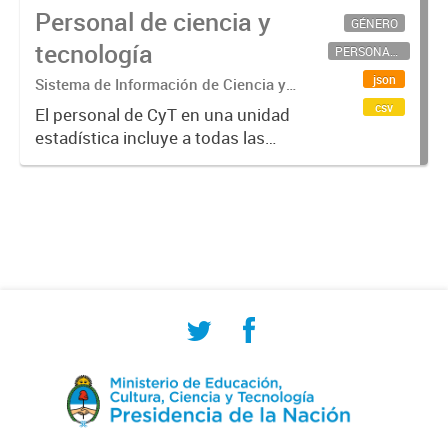
Personal de ciencia y
GÉNERO
tecnología
PERSONAL CIENTÍFICO-TECNOLÓGICO
json
Sistema de Información de Ciencia y
Tecnología Argentino (SICYTAR)
csv
El personal de CyT en una unidad
estadística incluye a todas las
personas involucradas
directamente en I+D así como a
aquellas que brindan servicios
directos para las actividades de I +
D (como...