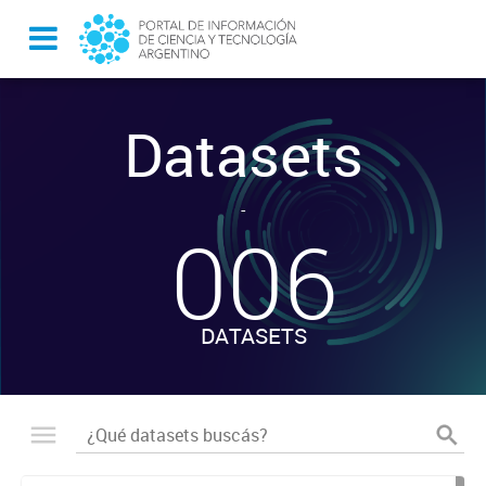
Datasets
-
006
DATASETS