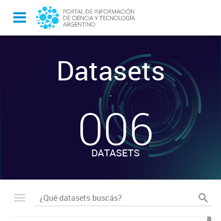
Datasets
-
006
DATASETS