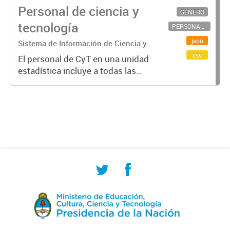
Personal de ciencia y
GÉNERO
tecnología
PERSONAL CIENTÍFICO-TECNOLÓGICO
json
Sistema de Información de Ciencia y
Tecnología Argentino (SICYTAR)
csv
El personal de CyT en una unidad
estadística incluye a todas las
personas involucradas
directamente en I+D así como a
aquellas que brindan servicios
directos para las actividades de I +
D (como...