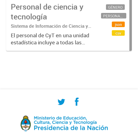
Personal de ciencia y
GÉNERO
tecnología
PERSONAL CIENTÍFICO-TECNOLÓGICO
json
Sistema de Información de Ciencia y
Tecnología Argentino (SICYTAR)
csv
El personal de CyT en una unidad
estadística incluye a todas las
personas involucradas
directamente en I+D así como a
aquellas que brindan servicios
directos para las actividades de I +
D (como...