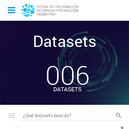
Datasets
-
006
DATASETS