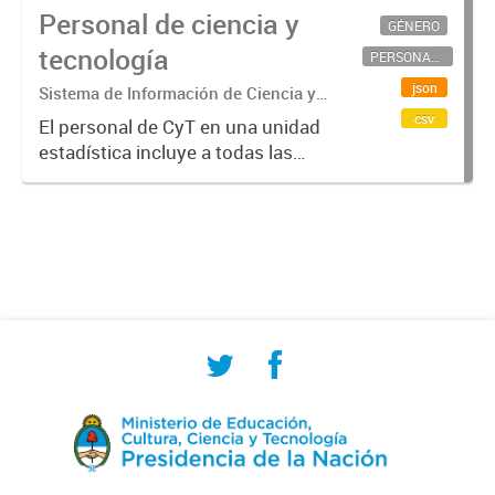
Personal de ciencia y
GÉNERO
tecnología
PERSONAL CIENTÍFICO-TECNOLÓGICO
json
Sistema de Información de Ciencia y
Tecnología Argentino (SICYTAR)
csv
El personal de CyT en una unidad
estadística incluye a todas las
personas involucradas
directamente en I+D así como a
aquellas que brindan servicios
directos para las actividades de I +
D (como...