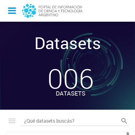
Datasets
-
006
DATASETS