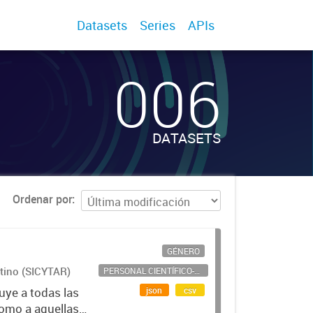
Datasets
Series
APIs
006
DATASETS
Ordenar por
GÉNERO
ntino (SICYTAR)
PERSONAL CIENTÍFICO-TECNOLÓGICO
json
csv
uye a todas las
como a aquellas