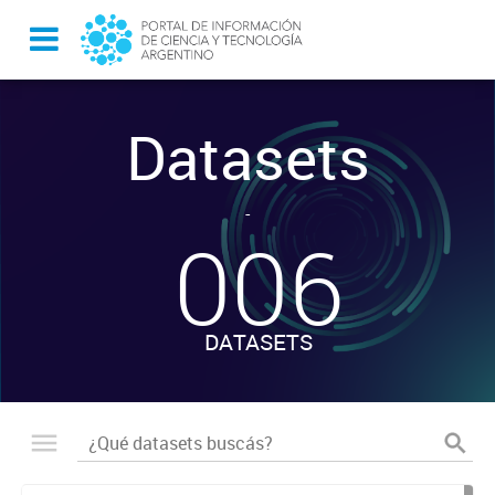
Datasets
-
006
DATASETS