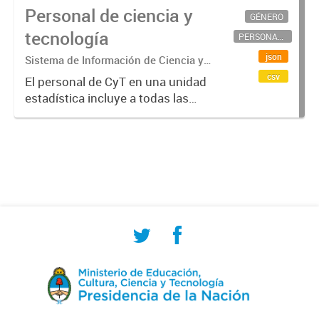
Personal de ciencia y
GÉNERO
tecnología
PERSONAL CIENTÍFICO-TECNOLÓGICO
json
Sistema de Información de Ciencia y
Tecnología Argentino (SICYTAR)
csv
El personal de CyT en una unidad
estadística incluye a todas las
personas involucradas
directamente en I+D así como a
aquellas que brindan servicios
directos para las actividades de I +
D (como...