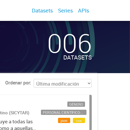
Datasets
Series
APIs
006
DATASETS
Ordenar por
GÉNERO
ntino (SICYTAR)
PERSONAL CIENTÍFICO-TECNOLÓGICO
json
csv
uye a todas las
como a aquellas