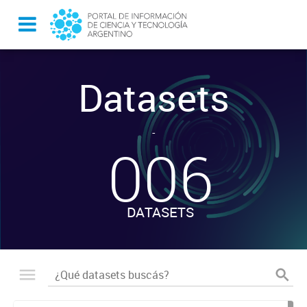
Datasets
-
006
DATASETS