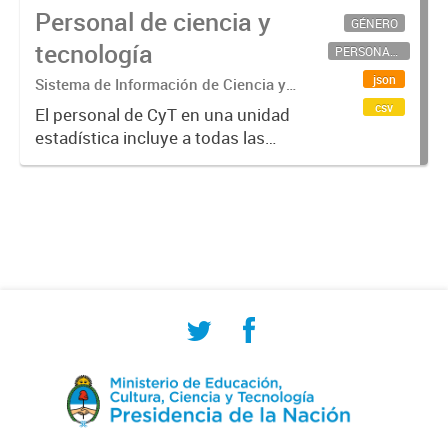
Personal de ciencia y
GÉNERO
tecnología
PERSONAL CIENTÍFICO-TECNOLÓGICO
json
Sistema de Información de Ciencia y
Tecnología Argentino (SICYTAR)
csv
El personal de CyT en una unidad
estadística incluye a todas las
personas involucradas
directamente en I+D así como a
aquellas que brindan servicios
directos para las actividades de I +
D (como...