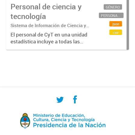
Personal de ciencia y
GÉNERO
tecnología
PERSONAL CIENTÍFICO-TECNOLÓGICO
json
Sistema de Información de Ciencia y
Tecnología Argentino (SICYTAR)
csv
El personal de CyT en una unidad
estadística incluye a todas las
personas involucradas
directamente en I+D así como a
aquellas que brindan servicios
directos para las actividades de I +
D (como...