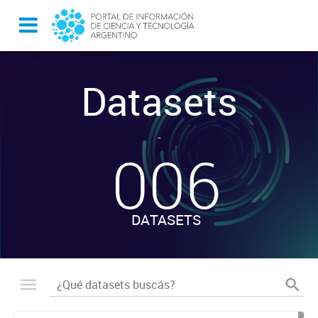
Datasets
-
006
DATASETS