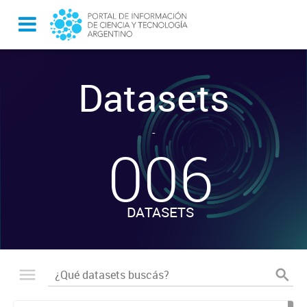
Datasets
-
006
DATASETS