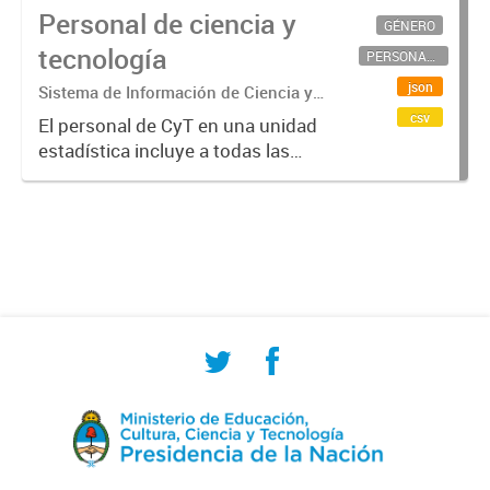
Personal de ciencia y
GÉNERO
tecnología
PERSONAL CIENTÍFICO-TECNOLÓGICO
json
Sistema de Información de Ciencia y
Tecnología Argentino (SICYTAR)
csv
El personal de CyT en una unidad
estadística incluye a todas las
personas involucradas
directamente en I+D así como a
aquellas que brindan servicios
directos para las actividades de I +
D (como...