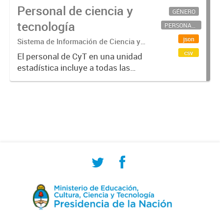
Personal de ciencia y
GÉNERO
tecnología
PERSONAL CIENTÍFICO-TECNOLÓGICO
json
Sistema de Información de Ciencia y
Tecnología Argentino (SICYTAR)
csv
El personal de CyT en una unidad
estadística incluye a todas las
personas involucradas
directamente en I+D así como a
aquellas que brindan servicios
directos para las actividades de I +
D (como...