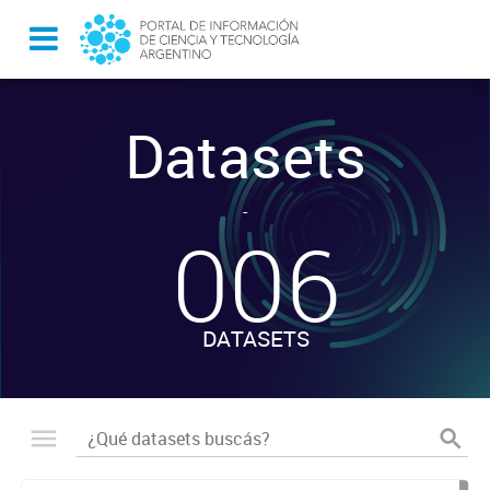
Datasets
-
006
DATASETS