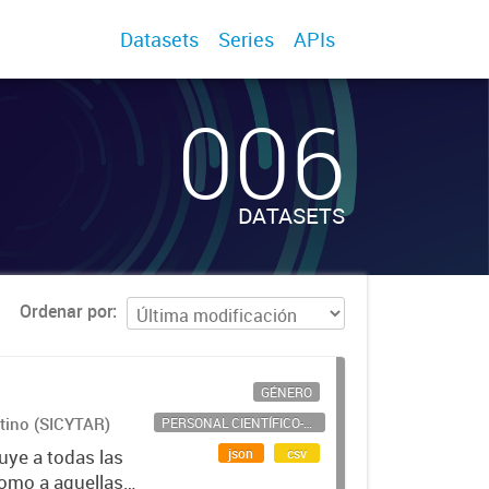
Datasets
Series
APIs
006
DATASETS
Ordenar por
GÉNERO
ntino (SICYTAR)
PERSONAL CIENTÍFICO-TECNOLÓGICO
json
csv
uye a todas las
como a aquellas