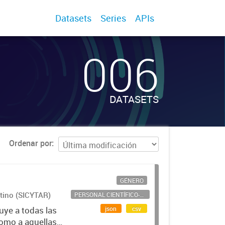
Datasets
Series
APIs
006
DATASETS
Ordenar por
GÉNERO
ntino (SICYTAR)
PERSONAL CIENTÍFICO-TECNOLÓGICO
json
csv
uye a todas las
como a aquellas