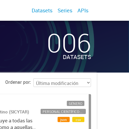
Datasets
Series
APIs
006
DATASETS
Ordenar por
GÉNERO
ntino (SICYTAR)
PERSONAL CIENTÍFICO-TECNOLÓGICO
json
csv
uye a todas las
como a aquellas