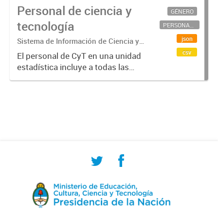
Personal de ciencia y
GÉNERO
tecnología
PERSONAL CIENTÍFICO-TECNOLÓGICO
json
Sistema de Información de Ciencia y
Tecnología Argentino (SICYTAR)
csv
El personal de CyT en una unidad
estadística incluye a todas las
personas involucradas
directamente en I+D así como a
aquellas que brindan servicios
directos para las actividades de I +
D (como...