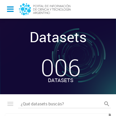
Datasets
-
006
DATASETS