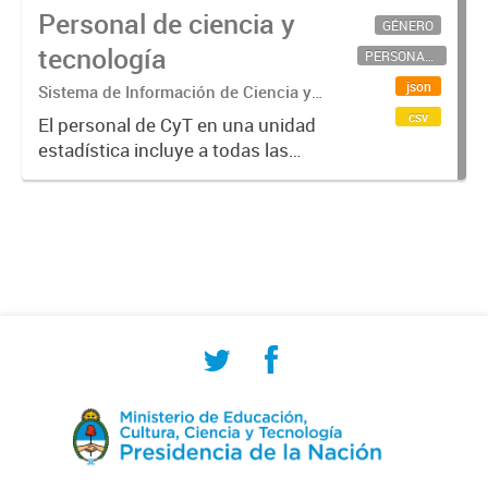
Personal de ciencia y
GÉNERO
tecnología
PERSONAL CIENTÍFICO-TECNOLÓGICO
json
Sistema de Información de Ciencia y
Tecnología Argentino (SICYTAR)
csv
El personal de CyT en una unidad
estadística incluye a todas las
personas involucradas
directamente en I+D así como a
aquellas que brindan servicios
directos para las actividades de I +
D (como...