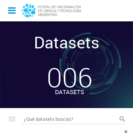
Datasets
-
006
DATASETS