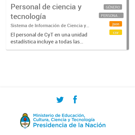
Personal de ciencia y
GÉNERO
tecnología
PERSONAL CIENTÍFICO-TECNOLÓGICO
json
Sistema de Información de Ciencia y
Tecnología Argentino (SICYTAR)
csv
El personal de CyT en una unidad
estadística incluye a todas las
personas involucradas
directamente en I+D así como a
aquellas que brindan servicios
directos para las actividades de I +
D (como...