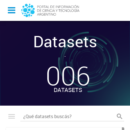
Datasets
-
006
DATASETS