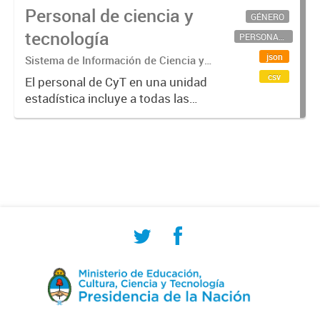
Personal de ciencia y
GÉNERO
tecnología
PERSONAL CIENTÍFICO-TECNOLÓGICO
json
Sistema de Información de Ciencia y
Tecnología Argentino (SICYTAR)
csv
El personal de CyT en una unidad
estadística incluye a todas las
personas involucradas
directamente en I+D así como a
aquellas que brindan servicios
directos para las actividades de I +
D (como...