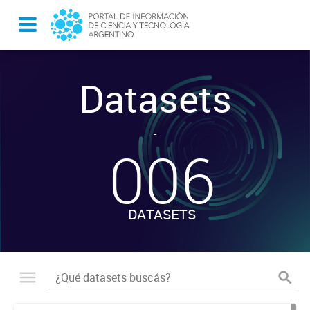
Datasets
-
006
DATASETS